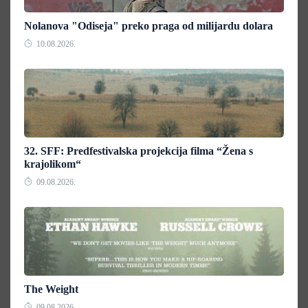
Nolanova "Odiseja" preko praga od milijardu dolara
10.08.2026.
32. SFF: Predfestivalska projekcija filma “Žena s
krajolikom“
09.08.2026.
The Weight
09.08.2026.