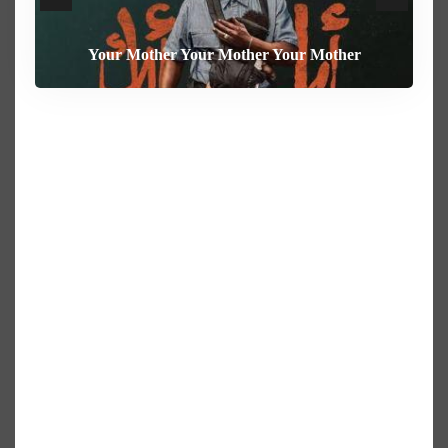
Your Mother Your Mother Your Mother
Heart of the Beast
The Weight
Behemoth