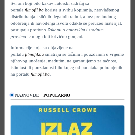
Svi oni koji bilo kakav autorski sadržaj sa
portala
filmofil.ba
koriste u svrhu kopiranja, neovlaštenog
distribuiranja i sličnih ilegalnih radnji, a bez prethodnog
odobrenja ili navođenja izvora odakle se preuzeo materijal,
postupaju protivno
Zakonu o autorskim i srodnim
pravima
te mogu biti krivično gonjeni.
Informacije koje su objavljene na
portalu
filmofil.ba
smatraju se tačnim i pouzdanim u vrijeme
njihovog unošenja, međutim, ne garantujemo za tačnost,
istinitost ili pouzdanost bilo kojeg od podataka pohranjenih
na portalu
filmofil.ba
.
NAJNOVIJE
POPULARNO