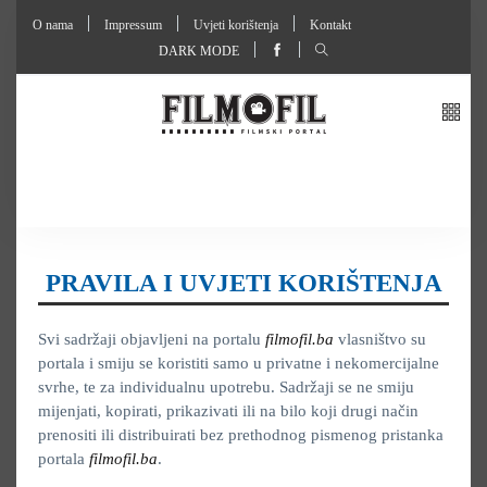
O nama
Impressum
Uvjeti korištenja
Kontakt
DARK MODE
PRAVILA I UVJETI KORIŠTENJA
Svi sadržaji objavljeni na portalu
filmofil.ba
vlasništvo su
portala i smiju se koristiti samo u privatne i nekomercijalne
svrhe, te za individualnu upotrebu. Sadržaji se ne smiju
mijenjati, kopirati, prikazivati ili na bilo koji drugi način
prenositi ili distribuirati bez prethodnog pismenog pristanka
portala
filmofil.ba
.