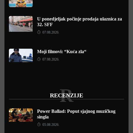
U ponedjeljak počinje prodaja ulaznica za
32. SFF
07.08.2026.
Moji filmovi: “Kuća zla“
07.08.2026.
R
RECENZIJE
Power Ballad: Poput sjajnog muzičkog
singla
05.08.2026.