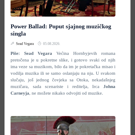
Power Ballad: Poput sjajnog muzičkog
singla
Sead Vegara
05.08.2026.
Piše: Sead Vegara
Većina Hornbyjevih romana
pretočena je u pokretne slike, i gotovo svaki od njih
ima veze sa muzikom, bilo da im je pokretačka misao i
vodilja muzika ili se samo oslanjaju na nju. U svakom
slučaju, još jednog čovjeka sa Otoka, nekadašnjeg
muzičara, sada scenariste i reditelja, Irca
Johna
Carneyja
, ne možete nikako odvojiti od muzike.