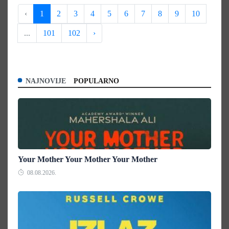
‹
1
2
3
4
5
6
7
8
9
10
...
101
102
›
NAJNOVIJE
POPULARNO
Your Mother Your Mother Your Mother
08.08.2026.