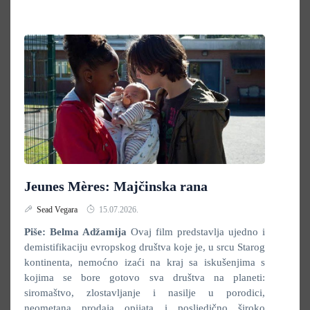
Jeunes Mères: Majčinska rana
Sead Vegara
15.07.2026.
Piše: Belma Adžamija
Ovaj film predstavlja ujedno i
demistifikaciju evropskog društva koje je, u srcu Starog
kontinenta, nemoćno izaći na kraj sa iskušenjima s
kojima se bore gotovo sva društva na planeti:
siromaštvo, zlostavljanje i nasilje u porodici,
neometana prodaja opijata i posljedično široko