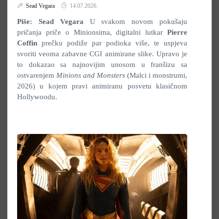
Sead Vegara
14.07.2026.
Piše: Sead Vegara
U svakom novom pokušaju
pričanja priče o Minionsima, digitalni lutkar
Pierre
Coffin
prečku podiže par podioka više, te uspjeva
svoriti veoma zabavne CGI animirane slike. Upravo je
to dokazao sa najnovijim unosom u franšizu sa
ostvarenjem
Minions and Monsters
(Malci i monstrumi,
2026) u kojem pravi animiranu posvetu klasičnom
Hollywoodu.