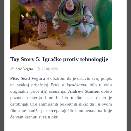
Toy Story 5: Igračke protiv tehnologije
Sead Vegara
23.06.2026.
Piše: Sead Vegara
S obzirom da je ostavio svoj potpis
na svakoj prijašnjoj
Priči o igračkama,
bilo u vidu
originalne priče i(li) scenarija,
Andrew Stanton
dobro
poznaje materiju i ne bi bio to što jeste (a to je
čarobnjak CGI animiranih pokretnih slika) da i u ovom
filmu ne naniže par srceparajućih i momenata na koje
će vam krenuti suza u oku.