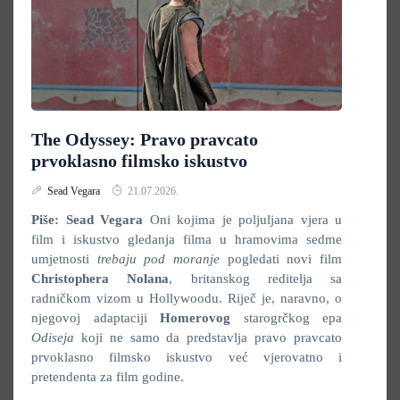
The Odyssey: Pravo pravcato
prvoklasno filmsko iskustvo
Sead Vegara
21.07.2026.
Piše: Sead Vegara
Oni kojima je poljuljana vjera u
film i iskustvo gledanja filma u hramovima sedme
umjetnosti
trebaju pod moranje
pogledati novi film
Christophera Nolana
, britanskog reditelja sa
radničkom vizom u Hollywoodu. Riječ je, naravno, o
njegovoj adaptaciji
Homerovog
starogrčkog epa
Odiseja
koji ne samo da predstavlja pravo pravcato
prvoklasno filmsko iskustvo već vjerovatno i
pretendenta za film godine.