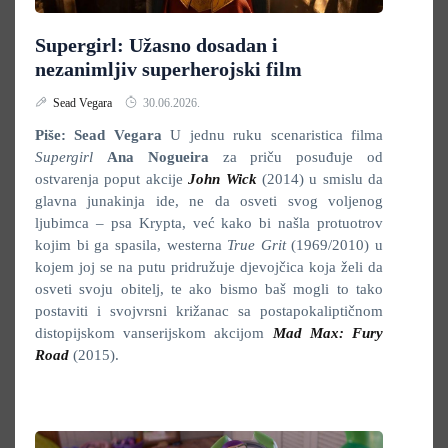
Supergirl: Užasno dosadan i
nezanimljiv superherojski film
Sead Vegara
30.06.2026.
Piše: Sead Vegara
U jednu ruku scenaristica filma
Supergirl
Ana Nogueira
za priču posuđuje od
ostvarenja poput akcije
John Wick
(2014) u smislu da
glavna junakinja ide, ne da osveti svog voljenog
ljubimca – psa Krypta, već kako bi našla protuotrov
kojim bi ga spasila, westerna
True Grit
(1969/2010) u
kojem joj se na putu pridružuje djevojčica koja želi da
osveti svoju obitelj, te ako bismo baš mogli to tako
postaviti i svojvrsni križanac sa postapokaliptičnom
distopijskom vanserijskom akcijom
Mad Max: Fury
Road
(2015).