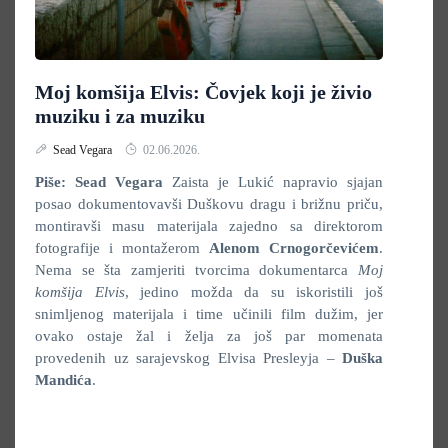
Moj komšija Elvis: Čovjek koji je živio
muziku i za muziku
Sead Vegara
02.06.2026.
Piše: Sead Vegara
Zaista je Lukić napravio sjajan
posao dokumentovavši Duškovu dragu i brižnu priču,
montiravši masu materijala zajedno sa direktorom
fotografije i montažerom
Alenom Crnogorčevićem
.
Nema se šta zamjeriti tvorcima dokumentarca
Moj
komšija Elvis
, jedino možda da su iskoristili još
snimljenog materijala i time učinili film dužim, jer
ovako ostaje žal i želja za još par momenata
provedenih uz sarajevskog Elvisa Presleyja –
Duška
Mandića
.