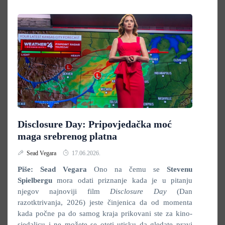
Disclosure Day: Pripovjedačka moć
maga srebrenog platna
Sead Vegara
17.06.2026.
Piše: Sead Vegara
Ono na čemu se
Stevenu
Spielbergu
mora odati priznanje kada je u pitanju
njegov najnoviji film
Disclosure Day
(Dan
razotktrivanja, 2026) jeste činjenica da od momenta
kada počne pa do samog kraja prikovani ste za kino-
sjedalicu i ne možete se oteti utisku da gledate pravi