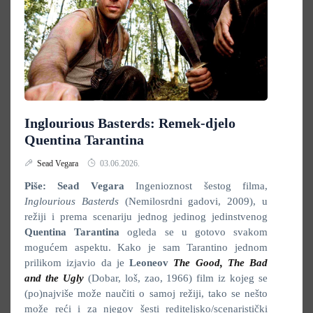
Inglourious Basterds: Remek-djelo
Quentina Tarantina
Sead Vegara
03.06.2026.
Piše: Sead Vegara
Ingenioznost šestog filma,
Inglourious Basterds
(Nemilosrdni gadovi, 2009), u
režiji i prema scenariju jednog jedinog jedinstvenog
Quentina Tarantina
ogleda se u gotovo svakom
mogućem aspektu. Kako je sam Tarantino jednom
prilikom izjavio da je
Leoneov
The Good, The Bad
and the Ugly
(Dobar, loš, zao, 1966) film iz kojeg se
(po)najviše može naučiti o samoj režiji, tako se nešto
može reći i za njegov šesti rediteljsko/scenaristički