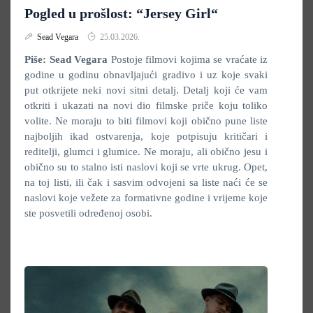
Pogled u prošlost: “Jersey Girl“
Sead Vegara
25.03.2026.
Piše: Sead Vegara
Postoje filmovi kojima se vraćate iz
godine u godinu obnavljajući gradivo i uz koje svaki
put otkrijete neki novi sitni detalj. Detalj koji će vam
otkriti i ukazati na novi dio filmske priče koju toliko
volite. Ne moraju to biti filmovi koji obično pune liste
najboljih ikad ostvarenja, koje potpisuju kritičari i
reditelji, glumci i glumice. Ne moraju, ali obično jesu i
obično su to stalno isti naslovi koji se vrte ukrug. Opet,
na toj listi, ili čak i sasvim odvojeni sa liste naći će se
naslovi koje vežete za formativne godine i vrijeme koje
ste posvetili određenoj osobi.