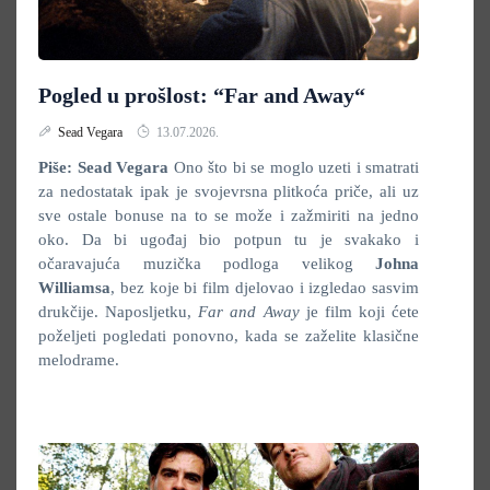
Pogled u prošlost: “Far and Away“
Sead Vegara
13.07.2026.
Piše: Sead Vegara
Ono što bi se moglo uzeti i smatrati
za nedostatak ipak je svojevrsna plitkoća priče, ali uz
sve ostale bonuse na to se može i zažmiriti na jedno
oko. Da bi ugođaj bio potpun tu je svakako i
očaravajuća muzička podloga velikog
Johna
Williamsa
, bez koje bi film djelovao i izgledao sasvim
drukčije. Naposljetku,
Far and Away
je film koji ćete
poželjeti pogledati ponovno, kada se zaželite klasične
melodrame.