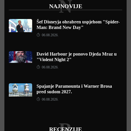
N
NAJNOVIJE
Šef Disneyja ohrabren uspjehom "Spider-
Man: Brand New Day"
06.08.2026.
David Harbour je ponovo Djeda Mraz u
"Violent Night 2"
06.08.2026.
Spajanje Paramounta i Warner Brosa
pred sudom 2027.
06.08.2026.
R
RECENZIJE