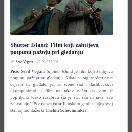
Shutter Island: Film koji zahtijeva
potpunu pažnju pri gledanju
Sead Vegara
23.02.2026.
Piše: Sead Vegara
Shutter Island
je film koji zahtijeva
potpunu pažnju pri gledanju. Nikad sa sigurnošću niste
svjesni šta gledate, jer su scene sna i flashbackovi
ukomponirani u film na takav način da vam je
poprilično teško razabrati šta je šta, san ili java, sve
zahvaljujući
Scorseseovom
filmskom geniju i njegovoj
stalnoj montažerki
Thelmi Schoonmaker
.