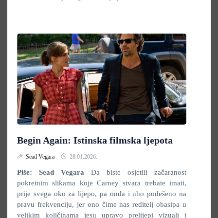
Begin Again: Istinska filmska ljepota
Sead Vegara
28.01.2026.
Piše: Sead Vegara
Da biste osjetili začaranost
pokretnim slikama koje Carney stvara trebate imati,
prije svega oko za lijepo, pa onda i uho podešeno na
pravu frekvenciju, jer ono čime nas reditelj obasipa u
velikim količinama jesu upravo prelijepi vizuali i