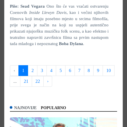
Piše: Sead Vegara
Ono što će vas vraćati ostvarenju
Coenovih
Inside Llewyn Davis
, kao i većini njihovih
filmova koji imaju posebno mjesto u srcima filmofila,
prije svega je način na koji su uspjeli autentično
prikazati njujoršku muzičku folk scenu, a kao efektno i
teatralno napraviti završnicu filma sa prvim nastupom
tada mladoga i nepoznatog
Boba Dylana
.
‹
1
2
3
4
5
6
7
8
9
10
...
21
22
›
NAJNOVIJE
POPULARNO