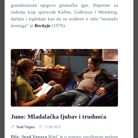
grandioznosti njegove glumačke igre. Pripreme za
suđenje koje sprovode Kaffee, Galloway i Weinberg,
djeluju i izgledaju kao da su urađene u stilu “montaže
treninga“ iz
Rockyja
(1976).
Juno: Mladalačka ljubav i trudnoća
Sead Vegara
15.04.2026.
Piše: Sead Vegara
Riječ je o gotovo savršenom malom