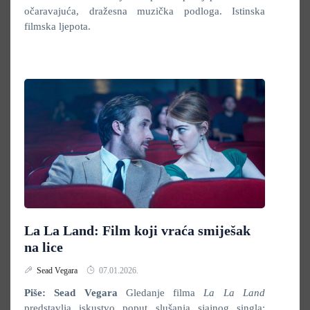
očaravajuća, dražesna muzička podloga. Istinska
filmska ljepota.
La La Land: Film koji vraća smiješak
na lice
Sead Vegara
07.01.2026.
Piše: Sead Vegara
Gledanje filma
La La Land
predstavlja iskustvo poput slušanja sjajnog singla;