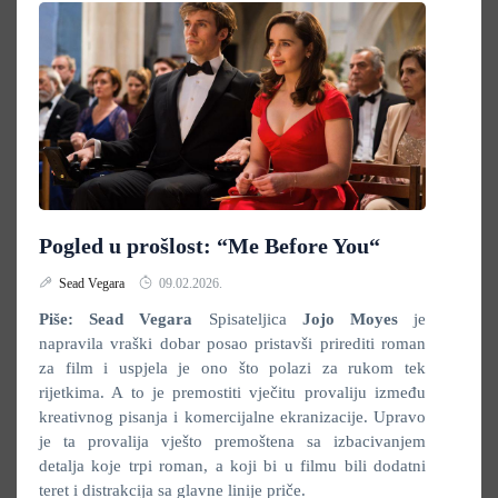
Pogled u prošlost: “Me Before You“
Sead Vegara
09.02.2026.
Piše: Sead Vegara
Spisateljica
Jojo Moyes
je
napravila vraški dobar posao pristavši prirediti roman
za film i uspjela je ono što polazi za rukom tek
rijetkima. A to je premostiti vječitu provaliju između
kreativnog pisanja i komercijalne ekranizacije. Upravo
je ta provalija vješto premoštena sa izbacivanjem
detalja koje trpi roman, a koji bi u filmu bili dodatni
teret i distrakcija sa glavne linije priče.