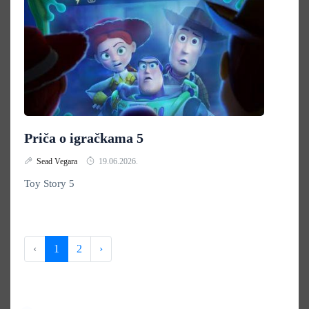
Priča o igračkama 5
Sead Vegara
19.06.2026.
Toy Story 5
‹
1
2
›