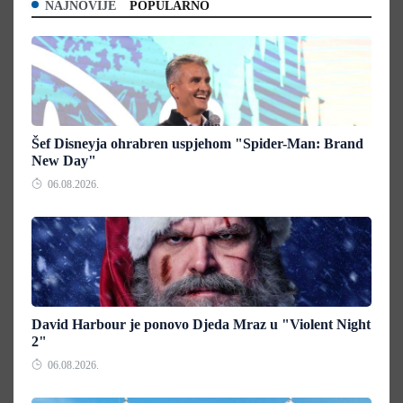
NAJNOVIJE
POPULARNO
Šef Disneyja ohrabren uspjehom "Spider-Man: Brand
New Day"
06.08.2026.
David Harbour je ponovo Djeda Mraz u "Violent Night
2"
06.08.2026.