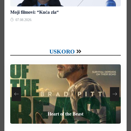
Moji filmovi: “Kuća zla“
07.08.2026.
USKORO
Your Mother Your Mother Your Mother
How To Rob A Bank
Heart of the Beast
Behemoth