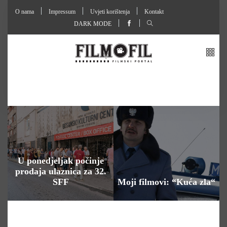
O nama
Impressum
Uvjeti korištenja
Kontakt
DARK MODE
U ponedjeljak počinje
prodaja ulaznica za 32.
SFF
Moji filmovi: “Kuća zla“