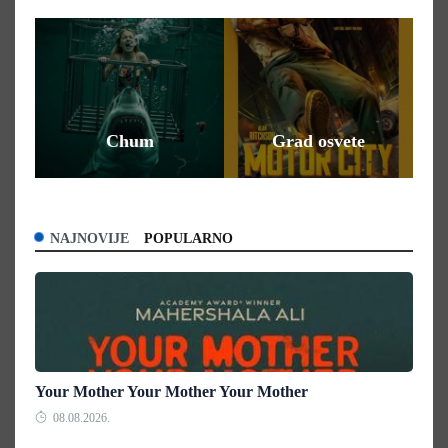
nd
Chum
Grad osvete
NAJNOVIJE
POPULARNO
Your Mother Your Mother Your Mother
08.08.2026.