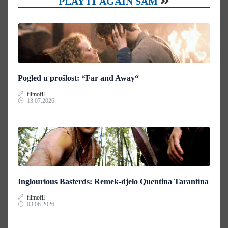
PLAY IT AGAIN SAM
Pogled u prošlost: “Far and Away“
filmofil
13.07.2026.
Inglourious Basterds: Remek-djelo Quentina Tarantina
filmofil
03.06.2026.