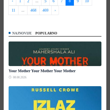
‹
1
2
...
5
6
7
8
9
10
11
...
468
469
›
NAJNOVIJE
POPULARNO
Your Mother Your Mother Your Mother
08.08.2026.