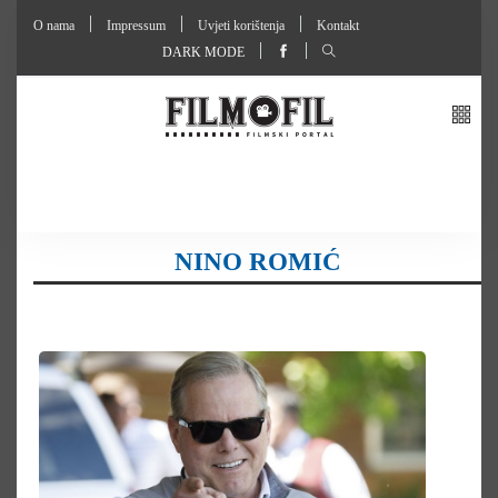
O nama
Impressum
Uvjeti korištenja
Kontakt
DARK MODE
NINO ROMIĆ