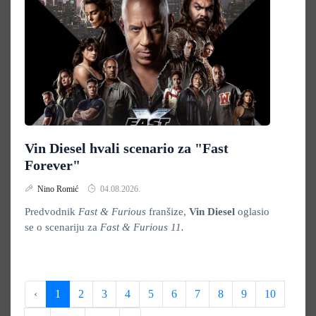
Vin Diesel hvali scenario za "Fast
Forever"
Nino Romić
04.08.2026.
Predvodnik
Fast & Furious
franšize,
Vin Diesel
oglasio
se o scenariju za
Fast & Furious 11.
‹
1
2
3
4
5
6
7
8
9
10