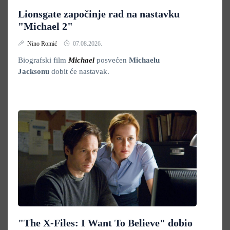
Lionsgate započinje rad na nastavku
"Michael 2"
Nino Romić
07.08.2026.
Biografski film
Michael
posvećen
Michaelu
Jacksonu
dobit će nastavak.
"The X-Files: I Want To Believe" dobio