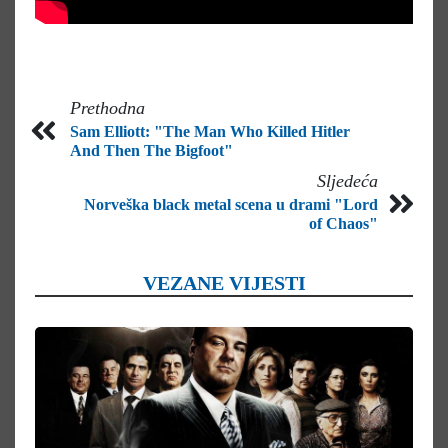
Prethodna
Sam Elliott: "The Man Who Killed Hitler
And Then The Bigfoot"
Sljedeća
Norveška black metal scena u drami "Lord
of Chaos"
VEZANE VIJESTI