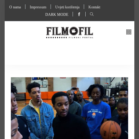
O nama
Impressum
Uvjeti korištenja
Kontakt
DARK MODE