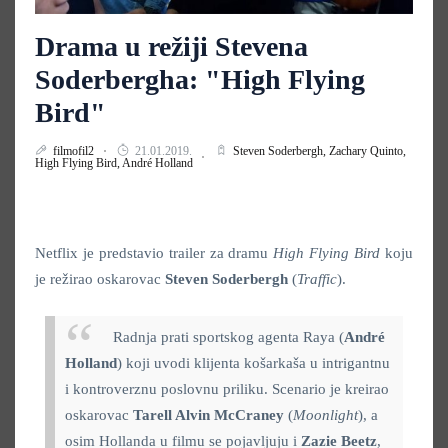
Drama u režiji Stevena
Soderbergha: "High Flying
Bird"
filmofil2
21.01.2019.
Steven Soderbergh,
Zachary Quinto,
High Flying Bird,
André Holland
Netflix je predstavio trailer za dramu
High Flying Bird
koju
je režirao oskarovac
Steven Soderbergh
(
Traffic
).
Radnja prati sportskog agenta Raya
(
André
Holland
)
koji uvodi klijenta košarkaša u intrigantnu
i kontroverznu poslovnu priliku. Scenario je kreirao
oskarovac
Tarell Alvin McCraney
(
Moonlight
), a
osim Hollanda u filmu se pojavljuju i
Zazie Beetz
,