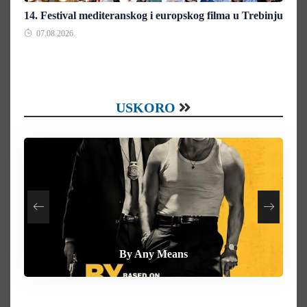
14. Festival mediteranskog i europskog filma u Trebinju
07.08.2026.
USKORO
How To Rob A Bank
Heart of the Beast
By Any Means
Behemoth