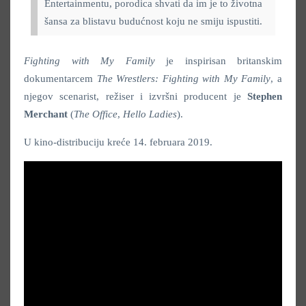
Entertainmentu, porodica shvati da im je to životna
šansa za blistavu budućnost koju ne smiju ispustiti.
Fighting with My Family
je inspirisan britanskim
dokumentarcem
The Wrestlers: Fighting with My Family
, a
njegov scenarist, režiser i izvršni producent je
Stephen
Merchant
(
The Office
,
Hello Ladies
).
U kino-distribuciju kreće 14. februara 2019.