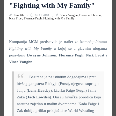
"Fighting with My Family"
filmofil2
16.11.2018.
Vince Vaughn,
Dwayne Johnson,
Nick Frost,
Florence Pugh,
Fighting with My Family
Kompanija MGM predstavila je trailer za komediju/dramu
Fighting with My Family
u kojoj se u glavnim ulogama
pojavljuju
Dwayne Johnson
,
Florence Pugh
,
Nick Frost
i
Vince Vaughn
.
Bazirana je na istinitim događajima i prati
bivšeg gangstera Rickyja (Frost), njegovu suprugu
Juliju (
Lena Headey
), kćerku Paige (Pugh) i sina
Zaka (
Jack Lowden
). Oni su hrvačka porodica koja
nastupa zajedno u malim dvoranama.
Kada Paige i
Zak dobiju priliku priključiti se World Wrestling