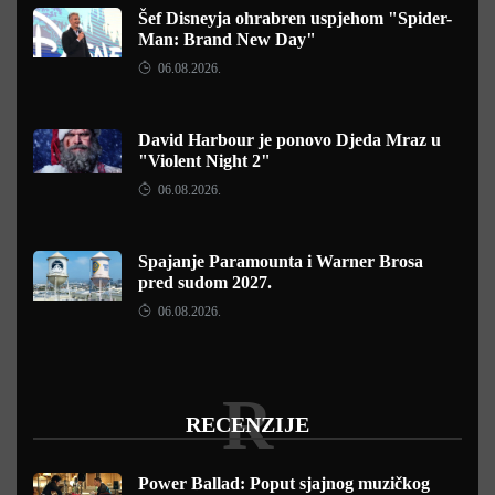
Šef Disneyja ohrabren uspjehom "Spider-
Man: Brand New Day"
06.08.2026.
David Harbour je ponovo Djeda Mraz u
"Violent Night 2"
06.08.2026.
Spajanje Paramounta i Warner Brosa
pred sudom 2027.
06.08.2026.
R
RECENZIJE
Power Ballad: Poput sjajnog muzičkog