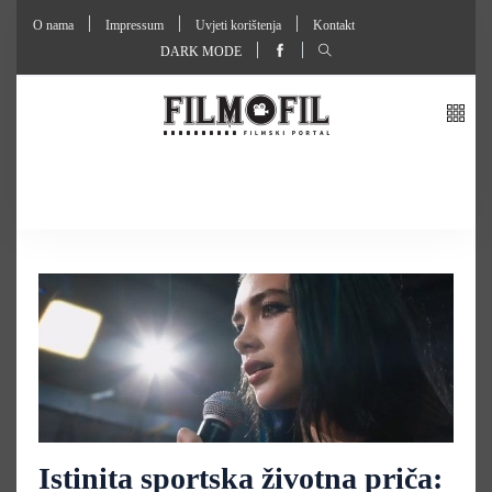
O nama
Impressum
Uvjeti korištenja
Kontakt
DARK MODE
Istinita sportska životna priča: