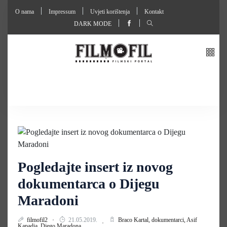
O nama
Impressum
Uvjeti korištenja
Kontakt
DARK MODE
Pogledajte insert iz novog
dokumentarca o Dijegu
Maradoni
filmofil2
21.05.2019.
Braco Kartal,
dokumentarci,
Asif
Kapadia,
Diego Maradona