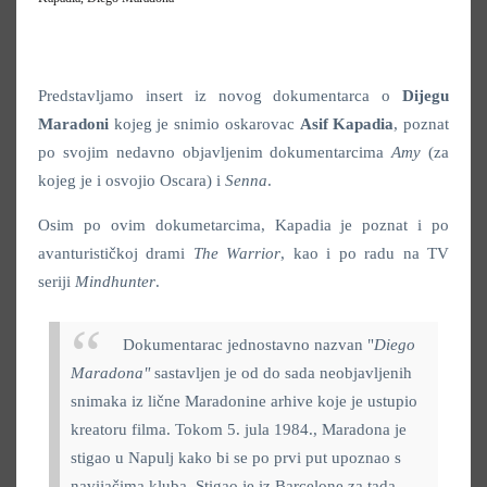
Predstavljamo insert iz novog dokumentarca o
Dijegu
Maradoni
kojeg je snimio oskarovac
Asif Kapadia
, poznat
po svojim nedavno objavljenim dokumentarcima
Amy
(za
kojeg je i osvojio Oscara) i
Senna
.
Osim po ovim dokumetarcima, Kapadia je poznat i po
avanturističkoj drami
The Warrior
, kao i po radu na TV
seriji
Mindhunter
.
Dokumentarac jednostavno nazvan "
Diego
Maradona"
sastavljen je od do sada neobjavljenih
snimaka iz lične Maradonine arhive koje je ustupio
kreatoru filma. Tokom 5. jula 1984., Maradona je
stigao u Napulj kako bi se po prvi put upoznao s
navijačima kluba. Stigao je iz Barcelone za tada