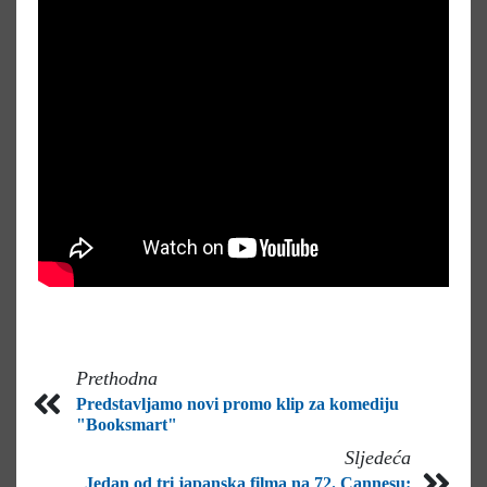
Prethodna
Predstavljamo novi promo klip za komediju
"Booksmart"
Sljedeća
Jedan od tri japanska filma na 72. Cannesu: