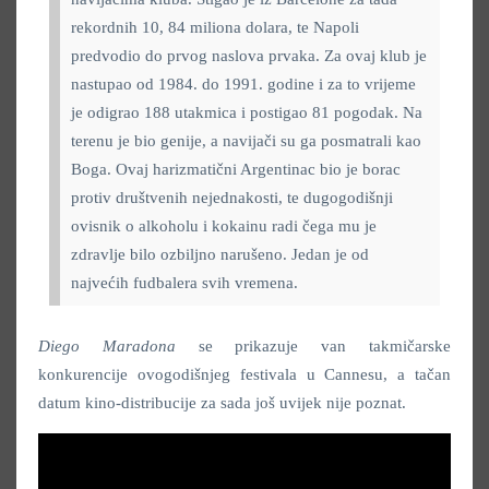
rekordnih 10, 84 miliona dolara, te Napoli
predvodio do prvog naslova prvaka. Za ovaj klub je
nastupao od 1984. do 1991. godine i za to vrijeme
je odigrao 188 utakmica i postigao 81 pogodak. Na
terenu je bio genije, a navijači su ga posmatrali kao
Boga. Ovaj harizmatični Argentinac bio je borac
protiv društvenih nejednakosti, te dugogodišnji
ovisnik o alkoholu i kokainu radi čega mu je
zdravlje bilo ozbiljno narušeno. Jedan je od
najvećih fudbalera svih vremena.
Diego Maradona
se
prikazuje van takmičarske
konkurencije ovogodišnjeg festivala u Cannesu, a tačan
datum kino-distribucije za sada još uvijek nije poznat.