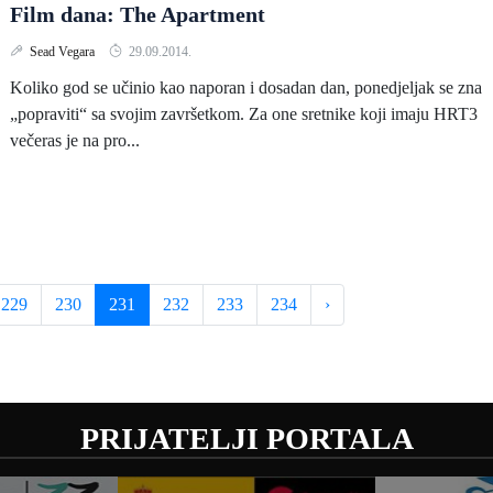
Film dana: The Apartment
Sead Vegara
29.09.2014.
Koliko god se učinio kao naporan i dosadan dan, ponedjeljak se zna
„popraviti“ sa svojim završetkom. Za one sretnike koji imaju HRT3
večeras je na pro...
229
230
231
232
233
234
›
PRIJATELJI PORTALA