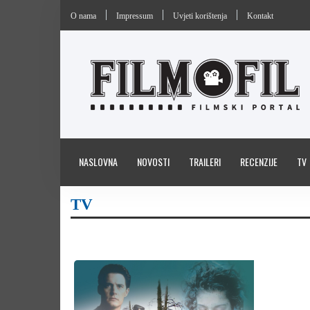
O nama
Impressum
Uvjeti korištenja
Kontakt
NASLOVNA
NOVOSTI
TRAILERI
RECENZIJE
TV
TV