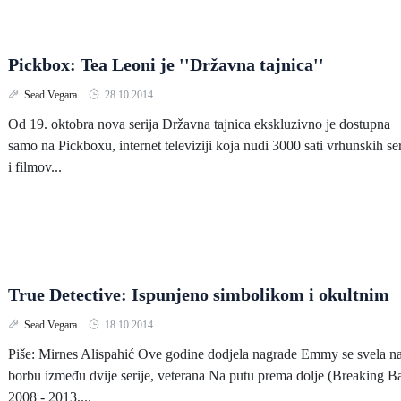
Pickbox: Tea Leoni je ''Državna tajnica''
Sead Vegara
28.10.2014.
Od 19. oktobra nova serija Državna tajnica ekskluzivno je dostupna
samo na Pickboxu, internet televiziji koja nudi 3000 sati vrhunskih ser
i filmov...
True Detective: Ispunjeno simbolikom i okultnim
Sead Vegara
18.10.2014.
Piše: Mirnes Alispahić Ove godine dodjela nagrade Emmy se svela n
borbu između dvije serije, veterana Na putu prema dolje (Breaking B
2008 - 2013....