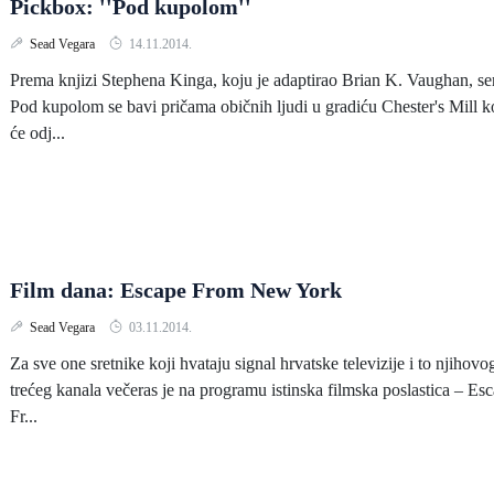
Pickbox: ''Pod kupolom''
Sead Vegara
14.11.2014.
Prema knjizi Stephena Kinga, koju je adaptirao Brian K. Vaughan, ser
Pod kupolom se bavi pričama običnih ljudi u gradiću Chester's Mill k
će odj...
Film dana: Escape From New York
Sead Vegara
03.11.2014.
Za sve one sretnike koji hvataju signal hrvatske televizije i to njihovo
trećeg kanala večeras je na programu istinska filmska poslastica – Es
Fr...