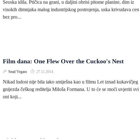
Seoska idila. Ptičica na grani, u daljini obrisi pitome planine, dim iz
visokih dimnjaka malog industrijskog postrojenja, uska krivudava ces
bez pro...
Film dana: One Flew Over the Cuckoo's Nest
Sead Vegara
27.11.2014.
Nikad ludost nije bila tako smiješna kao u filmu Let iznad kukavičjeg
gnijezda češkog reditelja Miloša Formana. U to će se moći uvjeriti svi
oni koji...