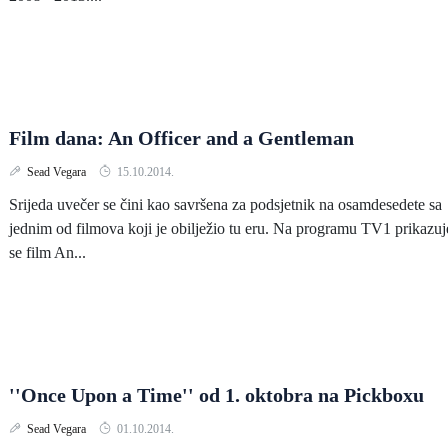
Film dana: An Officer and a Gentleman
Sead Vegara
15.10.2014.
Srijeda uvečer se čini kao savršena za podsjetnik na osamdesedete sa
jednim od filmova koji je obilježio tu eru. Na programu TV1 prikazuj
se film An...
''Once Upon a Time'' od 1. oktobra na Pickboxu
Sead Vegara
01.10.2014.