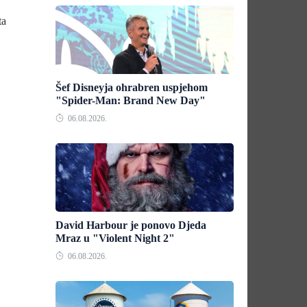
ta
Šef Disneyja ohrabren uspjehom
"Spider-Man: Brand New Day"
06.08.2026.
David Harbour je ponovo Djeda
Mraz u "Violent Night 2"
06.08.2026.