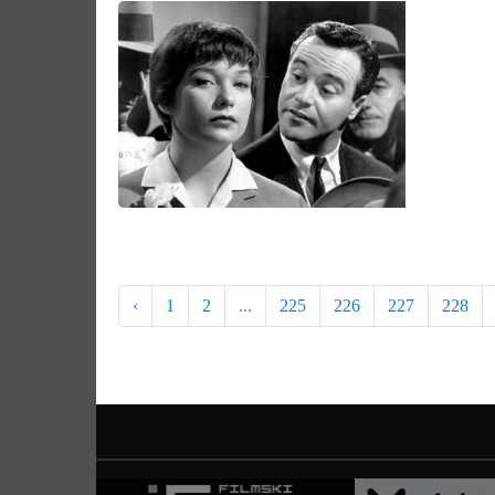
‹
1
2
...
225
226
227
228