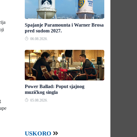
ija
Spajanje Paramounta i Warner Brosa
oji
pred sudom 2027.
06.08.2026.
Power Ballad: Poput sjajnog
muzičkog singla
g
05.08.2026.
cape
USKORO