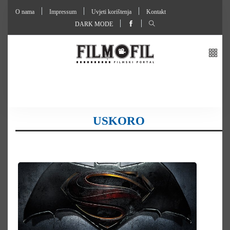
O nama
Impressum
Uvjeti korištenja
Kontakt
DARK MODE
USKORO