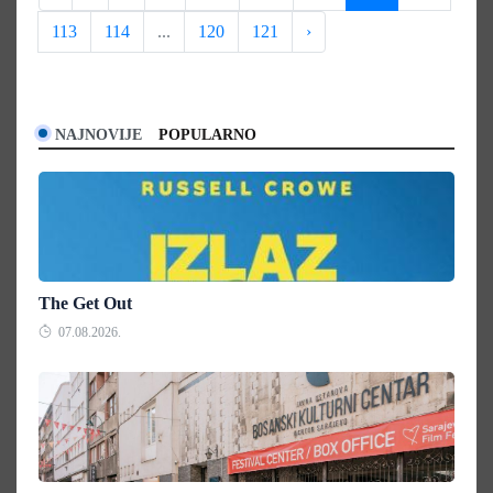
113
114
...
120
121
›
NAJNOVIJE
POPULARNO
The Get Out
07.08.2026.