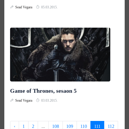
Sead Vegara
05.03.2015.
Game of Thrones, sesaon 5
Sead Vegara
03.03.2015.
‹
1
2
...
108
109
110
111
112