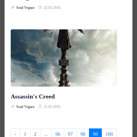
Sead Vegara
22.05.2016.
Assassin's Creed
Sead Vegara
21.05.2016.
‹
1
2
...
96
97
98
99
100