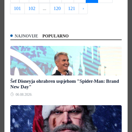
101
102
...
120
121
›
NAJNOVIJE
POPULARNO
Šef Disneyja ohrabren uspjehom "Spider-Man: Brand
New Day"
06.08.2026.