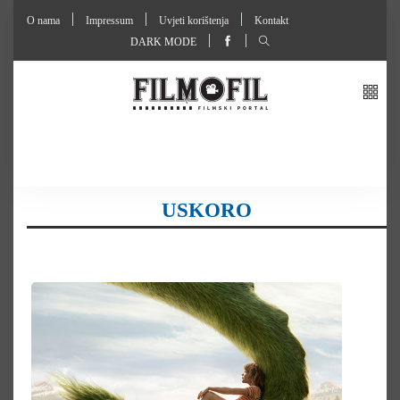
O nama
Impressum
Uvjeti korištenja
Kontakt
DARK MODE
USKORO