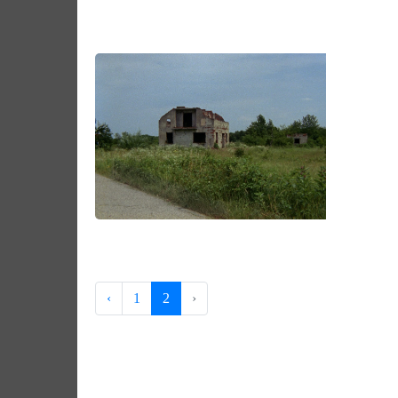
‹
1
2
›