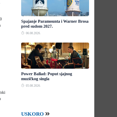
a
20
Spajanje Paramounta i Warner Brosa
m
pred sudom 2027.
06.08.2026.
Power Ballad: Poput sjajnog
muzičkog singla
05.08.2026.
tski
h
USKORO