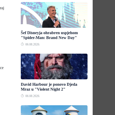
raj
Šef Disneyja ohrabren uspjehom
"Spider-Man: Brand New Day"
06.08.2026.
ice
David Harbour je ponovo Djeda
Mraz u "Violent Night 2"
06.08.2026.