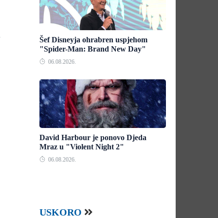
i
Šef Disneyja ohrabren uspjehom
"Spider-Man: Brand New Day"
06.08.2026.
David Harbour je ponovo Djeda
Mraz u "Violent Night 2"
06.08.2026.
USKORO