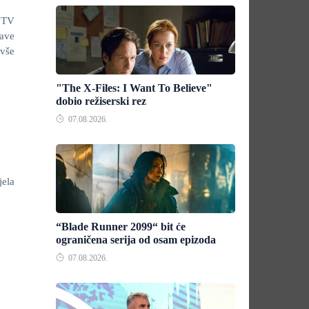
& TV
ave
vše
"The X-Files: I Want To Believe"
dobio režiserski rez
07.08.2026.
jela
“Blade Runner 2099“ bit će
ograničena serija od osam epizoda
07.08.2026.