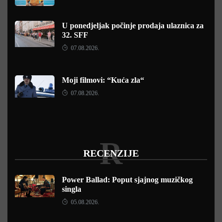
U ponedjeljak počinje prodaja ulaznica za
32. SFF
07.08.2026.
Moji filmovi: “Kuća zla“
07.08.2026.
R
RECENZIJE
Power Ballad: Poput sjajnog muzičkog
singla
05.08.2026.