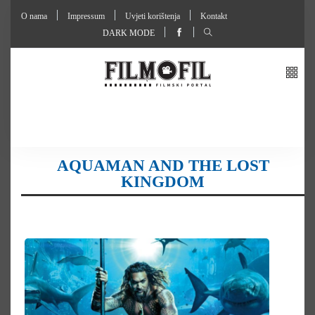
O nama
Impressum
Uvjeti korištenja
Kontakt
DARK MODE
AQUAMAN AND THE LOST
KINGDOM