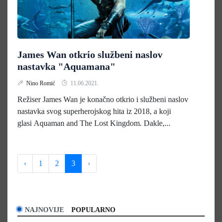
James Wan otkrio službeni naslov
nastavka "Aquamana"
Nino Romić
11.06.2021.
Režiser James Wan je konačno otkrio i službeni naslov
nastavka svog superherojskog hita iz 2018, a koji
glasi Aquaman and The Lost Kingdom. Dakle,...
‹
1
2
3
›
NAJNOVIJE
POPULARNO