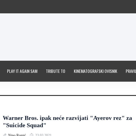
PLAY IT AGAIN SAM
TRIBUTE TO
KINEMATOGRAFSKI OVISNIK
PRAVIL
Warner Bros. ipak neće razvijati "Ayerov rez" za
"Suicide Squad"
Nino Romić
23.03.2021.