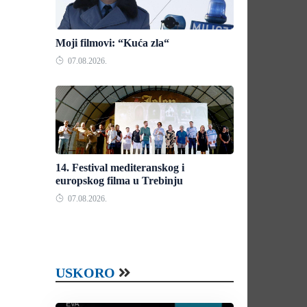
Moji filmovi: “Kuća zla“
07.08.2026.
14. Festival mediteranskog i
europskog filma u Trebinju
07.08.2026.
USKORO