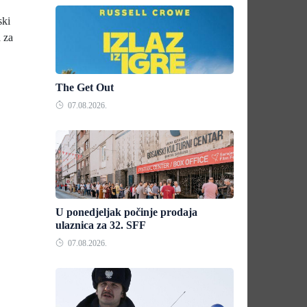
ski
 za
The Get Out
07.08.2026.
U ponedjeljak počinje prodaja
ulaznica za 32. SFF
07.08.2026.