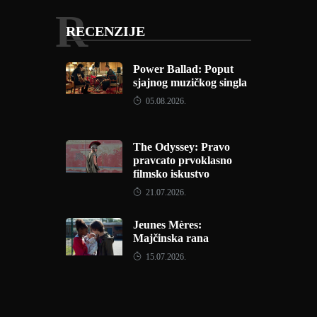
R
RECENZIJE
Power Ballad: Poput
sjajnog muzičkog singla
05.08.2026.
The Odyssey: Pravo
pravcato prvoklasno
filmsko iskustvo
21.07.2026.
Jeunes Mères:
Majčinska rana
15.07.2026.