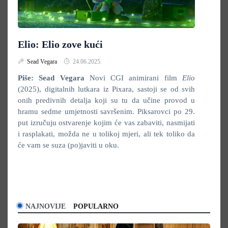
Elio: Elio zove kući
Sead Vegara
24.06.2025.
Piše: Sead Vegara
Novi CGI animirani film
Elio
(2025), digitalnih lutkara iz Pixara, sastoji se od svih
onih predivnih detalja koji su tu da učine provod u
hramu sedme umjetnosti savršenim. Piksarovci po 29.
put izručuju ostvarenje kojim će vas zabaviti, nasmijati
i rasplakati, možda ne u tolikoj mjeri, ali tek toliko da
će vam se suza (po)javiti u oku.
NAJNOVIJE
POPULARNO