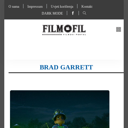
O nama
Impressum
Uvjeti korištenja
Kontakt
DARK MODE
BRAD GARRETT