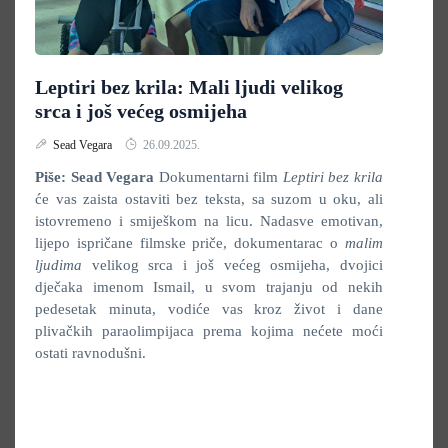
Leptiri bez krila: Mali ljudi velikog
srca i još većeg osmijeha
Sead Vegara
26.09.2025.
Piše: Sead Vegara
Dokumentarni film
Leptiri bez krila
će vas zaista ostaviti bez teksta, sa suzom u oku, ali
istovremeno i smiješkom na licu. Nadasve emotivan,
lijepo ispričane filmske priče, dokumentarac o
malim
ljudima
velikog srca i još većeg osmijeha, dvojici
dječaka imenom Ismail, u svom trajanju od nekih
pedesetak minuta, vodiće vas kroz život i dane
plivačkih paraolimpijaca prema kojima nećete moći
ostati ravnodušni.