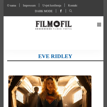
O nama
Impressum
Uvjeti korištenja
Kontakt
DARK MODE
EVE RIDLEY