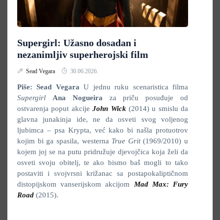
Supergirl: Užasno dosadan i
nezanimljiv superherojski film
Sead Vegara
30.06.2026.
Piše: Sead Vegara
U jednu ruku scenaristica filma
Supergirl
Ana Nogueira
za priču posuđuje od
ostvarenja poput akcije
John Wick
(2014) u smislu da
glavna junakinja ide, ne da osveti svog voljenog
ljubimca – psa Krypta, već kako bi našla protuotrov
kojim bi ga spasila, westerna
True Grit
(1969/2010) u
kojem joj se na putu pridružuje djevojčica koja želi da
osveti svoju obitelj, te ako bismo baš mogli to tako
postaviti i svojvrsni križanac sa postapokaliptičnom
distopijskom vanserijskom akcijom
Mad Max: Fury
Road
(2015).