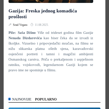
Gazija: Freska jednog komadića
prošlosti
Sead Vegara
11.08.2025.
Piše: Saša Džino
Više od trideset godina film
Gazija
Nenada Dizdarevića
kao biser čeka da se izvadi iz
školjke. Vizuelno i pripovjedački mračan, na filmu se
nižu slikarska platna oštrih sjena, karavađovski
osjenčeni portreti i tamni i magični ambijenti
Osmanskog carstva. Priča o prekaljenom i uspješnom
ratniku, vojskovođi, legendarnom Gaziji kojem se
pravo ime ne spominje u filmu.
NAJNOVIJE
POPULARNO