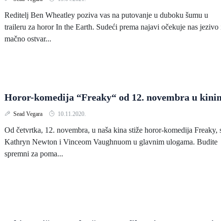
Reditelj Ben Wheatley poziva vas na putovanje u duboku šumu u
traileru za horor In the Earth. Sudeći prema najavi očekuje nas jezivo 
mačno ostvar...
Horor-komedija “Freaky“ od 12. novembra u kini
Sead Vegara
10.11.2020.
Od četvrtka, 12. novembra, u naša kina stiže horor-komedija Freaky, 
Kathryn Newton i Vinceom Vaughnuom u glavnim ulogama. Budite
spremni za poma...