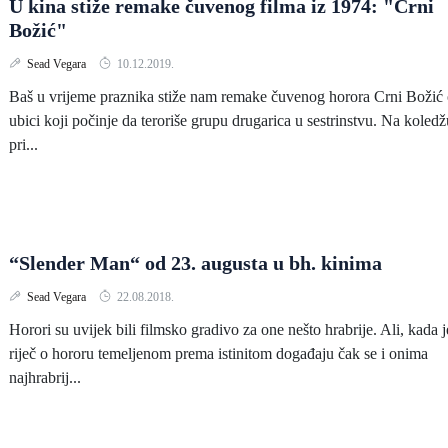
U kina stiže remake čuvenog filma iz 1974: "Crni
Božić"
Sead Vegara
10.12.2019.
Baš u vrijeme praznika stiže nam remake čuvenog horora Crni Božić
ubici koji počinje da teroriše grupu drugarica u sestrinstvu. Na koledž
pri...
“Slender Man“ od 23. augusta u bh. kinima
Sead Vegara
22.08.2018.
Horori su uvijek bili filmsko gradivo za one nešto hrabrije. Ali, kada j
riječ o hororu temeljenom prema istinitom događaju čak se i onima
najhrabrij...