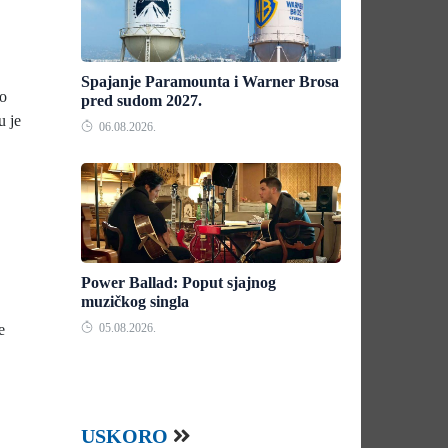
Spajanje Paramounta i Warner Brosa
 o
pred sudom 2027.
u je
06.08.2026.
Power Ballad: Poput sjajnog
muzičkog singla
e
05.08.2026.
USKORO