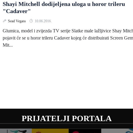
Shayi Mitchell dodijeljena uloga u horor trileru
"Cadaver"
Sead Vegara
10.06.2016.
Glumica, model i zvijezda TV serije Slatke male lažljivice Shay Mitch
pojavit će se u horor trileru Cadaver kojeg će distribuirati Screen Gem
Mit...
PRIJATELJI PORTALA