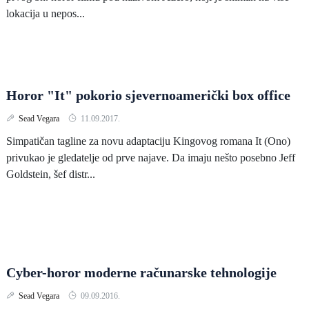
lokacija u nepos...
Horor "It" pokorio sjevernoamerički box office
Sead Vegara
11.09.2017.
Simpatičan tagline za novu adaptaciju Kingovog romana It (Ono)
privukao je gledatelje od prve najave. Da imaju nešto posebno Jeff
Goldstein, šef distr...
Cyber-horor moderne računarske tehnologije
Sead Vegara
09.09.2016.