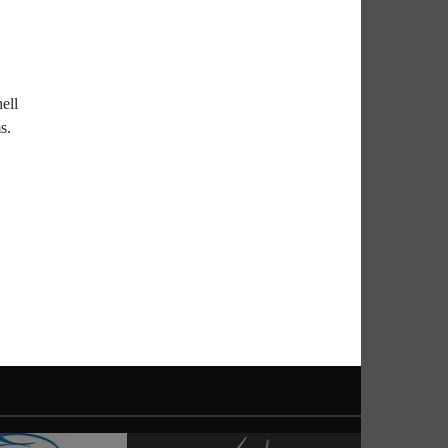
ell
s.