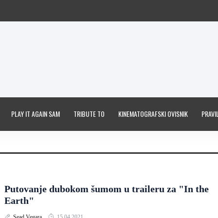
PLAY IT AGAIN SAM
TRIBUTE TO
KINEMATOGRAFSKI OVISNIK
PRAVIL
Putovanje dubokom šumom u traileru za "In the
Earth"
Sead Vegara
15.04.2021.