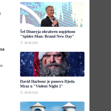
i
Šef Disneyja ohrabren uspjehom
"Spider-Man: Brand New Day"
06.08.2026.
ma
sa
David Harbour je ponovo Djeda
Mraz u "Violent Night 2"
06.08.2026.