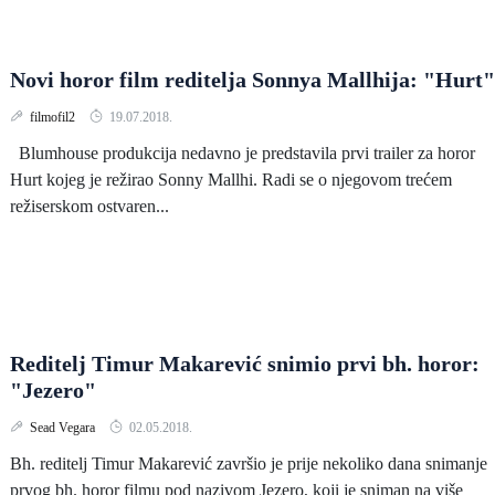
Novi horor film reditelja Sonnya Mallhija: "Hurt"
filmofil2
19.07.2018.
Blumhouse produkcija nedavno je predstavila prvi trailer za horor
Hurt kojeg je režirao Sonny Mallhi. Radi se o njegovom trećem
režiserskom ostvaren...
Reditelj Timur Makarević snimio prvi bh. horor:
"Jezero"
Sead Vegara
02.05.2018.
Bh. reditelj Timur Makarević završio je prije nekoliko dana snimanje
prvog bh. horor filmu pod nazivom Jezero, koji je sniman na više