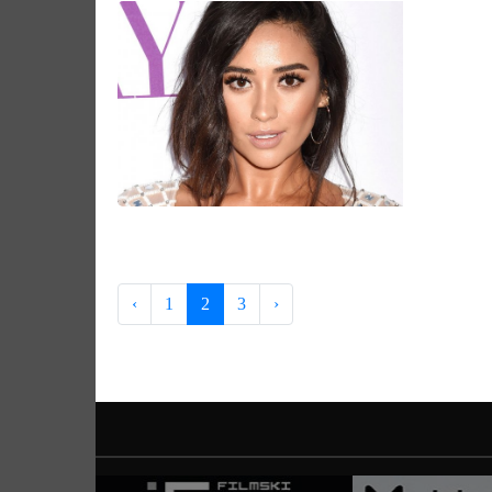
‹
1
2
3
›