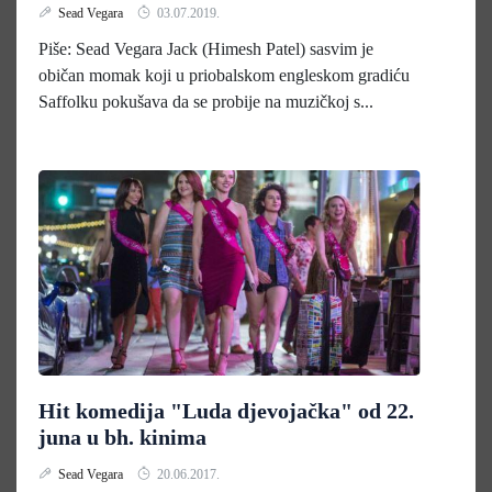
Sead Vegara
03.07.2019.
Piše: Sead Vegara Jack (Himesh Patel) sasvim je
običan momak koji u priobalskom engleskom gradiću
Saffolku pokušava da se probije na muzičkoj s...
Hit komedija "Luda djevojačka" od 22.
juna u bh. kinima
Sead Vegara
20.06.2017.