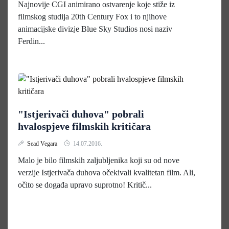
Najnovije CGI animirano ostvarenje koje stiže iz
filmskog studija 20th Century Fox i to njihove
animacijske divizje Blue Sky Studios nosi naziv
Ferdin...
"Istjerivači duhova" pobrali
hvalospjeve filmskih kritičara
Sead Vegara
14.07.2016.
Malo je bilo filmskih zaljubljenika koji su od nove
verzije Istjerivača duhova očekivali kvalitetan film. Ali,
očito se događa upravo suprotno! Kritič...