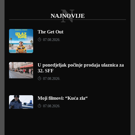
N
NAJNOVIJE
The Get Out
07.08.2026.
U ponedjeljak počinje prodaja ulaznica za
32. SFF
07.08.2026.
Moji filmovi: “Kuća zla“
07.08.2026.