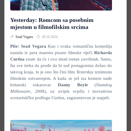
Yesterday: Romcom sa posebnim
mjestom u filmofilskim srcima
Sead Vegara
28.10.2024.
Piše: Sead Vegara
Kao i svaka romantična komedija
nastala iz pera maestra pisane filmske riječi
Richarda
Curtisa
znate da će i ova imati sretan završetak. Samo,
šta sve treba da prođe da bi naš protagonista došao do
takvog kraja, to je ono što čini film
Yesterday
iznimnim
filmskim ostvarenjem. A kada se još iza kemere nađe
britanski oskarovac
Danny Boyle
(
Slumdog
Millionaire,
2008), uz uvijek svježu i inovativnu
scenarističku podlogu Curtisa, zagarantovan je uspjeh.