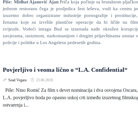
Piše: Midhat Ajanović Ajan
Priča koja počinje sa brutalnom pljačk
jednom restoranu čega je posljedica šest leševa, vodi ka centru j
izuzetno dobro organizirane industrije pornografije i prostitucije
ženama koje su izvršile plastične operacije da bi ličile na fil
zvijezde. Vodeći istragu Bud se iznenada nađe okružen korupcij
zavjerama, rasizmom, narkomanijom i drugim prljavštinama unutar 
policije i politike u Los Angelesu pedesetih godina.
Povjerljivo i veoma lično o “L.A. Confidential“
Sead Vegara
23.06.2018.
Piše: Nino Romić Za film s devet nominacija i dva osvojena Oscara,
L.A. povjerljivo hoda po opasno uskoj crti između izuzetnog filmsko
ostvarenja i...