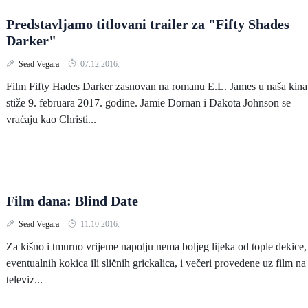
Predstavljamo titlovani trailer za "Fifty Shades
Darker"
Sead Vegara
07.12.2016.
Film Fifty Hades Darker zasnovan na romanu E.L. James u naša kina
stiže 9. februara 2017. godine. Jamie Dornan i Dakota Johnson se
vraćaju kao Christi...
Film dana: Blind Date
Sead Vegara
11.10.2016.
Za kišno i tmurno vrijeme napolju nema boljeg lijeka od tople dekice,
eventualnih kokica ili sličnih grickalica, i večeri provedene uz film na
televiz...