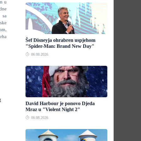
om u
edne
, sa
mske
om,
vrha
Šef Disneyja ohrabren uspjehom
"Spider-Man: Brand New Day"
06.08.2026.
g
David Harbour je ponovo Djeda
Mraz u "Violent Night 2"
06.08.2026.