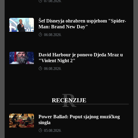
07.08.2026.
Šef Disneyja ohrabren uspjehom "Spider-
Man: Brand New Day"
06.08.2026.
David Harbour je ponovo Djeda Mraz u
"Violent Night 2"
06.08.2026.
R
RECENZIJE
Power Ballad: Poput sjajnog muzičkog
singla
05.08.2026.