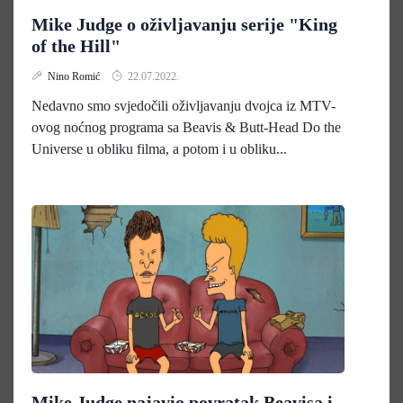
Mike Judge o oživljavanju serije "King
of the Hill"
Nino Romić
22.07.2022.
Nedavno smo svjedočili oživljavanju dvojca iz MTV-
ovog noćnog programa sa Beavis & Butt-Head Do the
Universe u obliku filma, a potom i u obliku...
Mike Judge najavio povratak Beavisa i