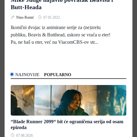
Butt-Heada
Nino Romić
07.01.2022.
Ikonični dvojac iz animirane serije za (ne)zrelu
publiku, Beavis & Butthead, uskoro se vraća u eter!
Pa, ne baš u eter, već na ViacomCBS-ov str...
NAJNOVIJE
POPULARNO
“Blade Runner 2099“ bit će ograničena serija od osam
epizoda
07.08.2026.