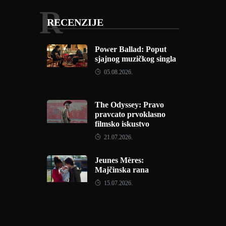
R
RECENZIJE
Power Ballad: Poput
sjajnog muzičkog singla
05.08.2026.
The Odyssey: Pravo
pravcato prvoklasno
filmsko iskustvo
21.07.2026.
Jeunes Mères:
Majčinska rana
15.07.2026.