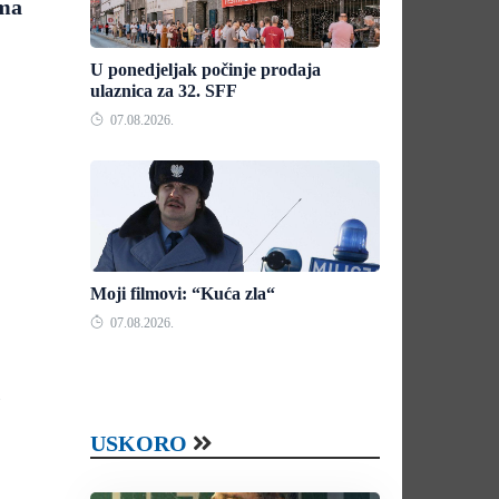
ama
U ponedjeljak počinje prodaja
ulaznica za 32. SFF
07.08.2026.
Moji filmovi: “Kuća zla“
07.08.2026.
USKORO