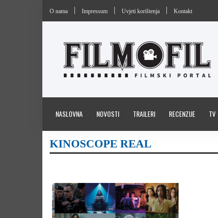
O nama
Impressum
Uvjeti korištenja
Kontakt
NASLOVNA
NOVOSTI
TRAILERI
RECENZIJE
TV
KINOSCOPE REAL