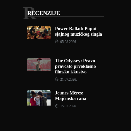
R
RECENZIJE
Power Ballad: Poput
sjajnog muzičkog singla
05.08.2026.
The Odyssey: Pravo
pravcato prvoklasno
filmsko iskustvo
21.07.2026.
Jeunes Mères:
Majčinska rana
15.07.2026.