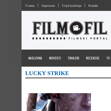
O nama
Impressum
Uvjeti korištenja
Kontakt
NASLOVNA
NOVOSTI
TRAILERI
RECENZIJE
TV
LUCKY STRIKE