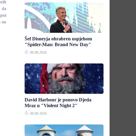
lnih
u da
 put
a ne
Šef Disneyja ohrabren uspjehom
"Spider-Man: Brand New Day"
06.08.2026.
David Harbour je ponovo Djeda
Mraz u "Violent Night 2"
06.08.2026.