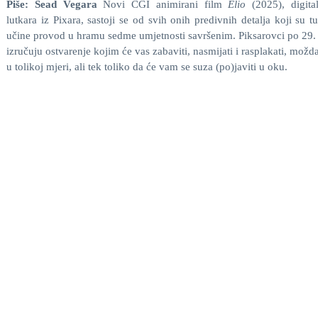
Piše: Sead Vegara
Novi CGI animirani film
Elio
(2025), digita
lutkara iz Pixara, sastoji se od svih onih predivnih detalja koji su t
učine provod u hramu sedme umjetnosti savršenim. Piksarovci po 29.
izručuju ostvarenje kojim će vas zabaviti, nasmijati i rasplakati, možd
u tolikoj mjeri, ali tek toliko da će vam se suza (po)javiti u oku.