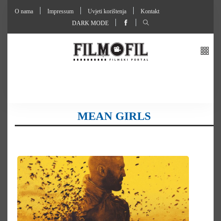
O nama
Impressum
Uvjeti korištenja
Kontakt
DARK MODE
MEAN GIRLS