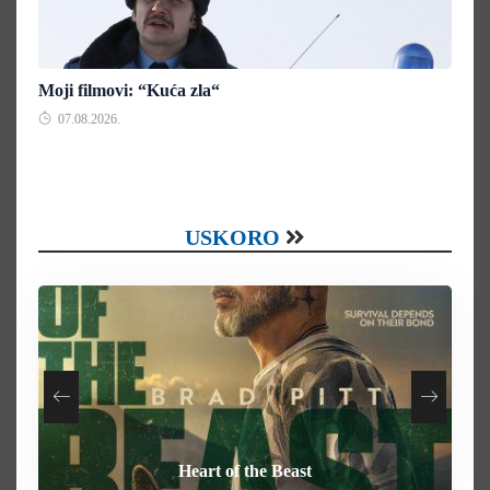
Moji filmovi: “Kuća zla“
07.08.2026.
USKORO
Your Mother Your Mother Your Mother
How To Rob A Bank
Heart of the Beast
Behemoth