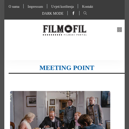
O nama
Impressum
Uvjeti korištenja
Kontakt
DARK MODE
MEETING POINT