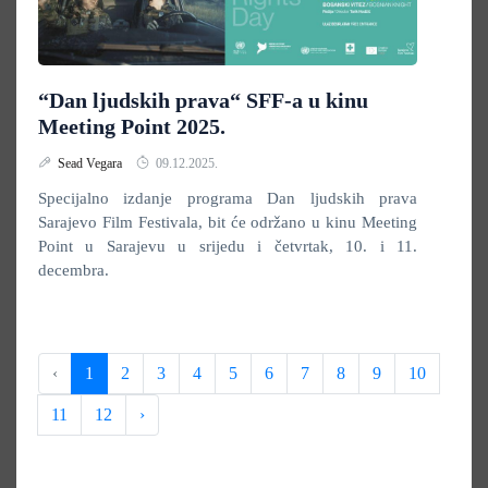
“Dan ljudskih prava“ SFF-a u kinu
Meeting Point 2025.
Sead Vegara
09.12.2025.
Specijalno izdanje programa Dan ljudskih prava
Sarajevo Film Festivala, bit će održano u kinu Meeting
Point u Sarajevu u srijedu i četvrtak, 10. i 11.
decembra.
‹
1
2
3
4
5
6
7
8
9
10
11
12
›