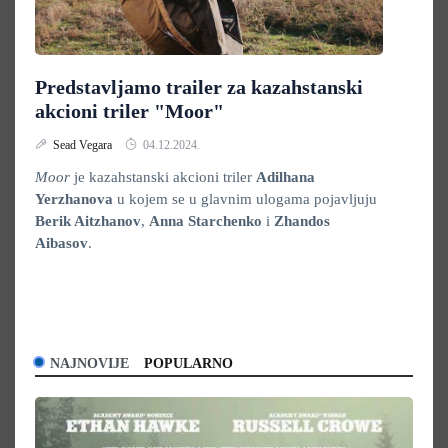
Predstavljamo trailer za kazahstanski
akcioni triler "Moor"
Sead Vegara
04.12.2024.
Moor
je kazahstanski akcioni triler
Adilhana
Yerzhanova
u kojem se u glavnim ulogama pojavljuju
Berik Aitzhanov
,
Anna
Starchenko
i
Zhandos
Aibasov
.
NAJNOVIJE
POPULARNO