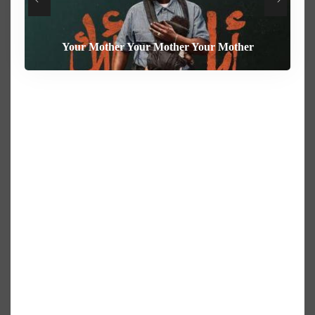
Your Mother Your Mother Your Mother
Heart of the Beast
The Weight
Behemoth