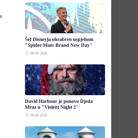
ja
.
Šef Disneyja ohrabren uspjehom
"Spider-Man: Brand New Day"
06.08.2026.
David Harbour je ponovo Djeda
Mraz u "Violent Night 2"
06.08.2026.