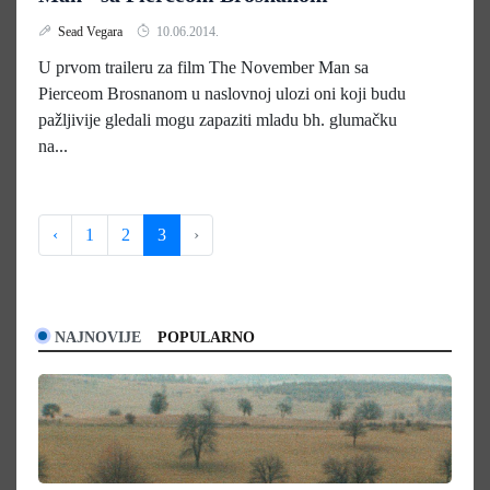
Sead Vegara
10.06.2014.
U prvom traileru za film The November Man sa
Pierceom Brosnanom u naslovnoj ulozi oni koji budu
pažljivije gledali mogu zapaziti mladu bh. glumačku
na...
‹
1
2
3
›
NAJNOVIJE
POPULARNO