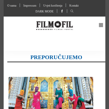
O nama
Impressum
Uvjeti korištenja
Kontakt
DARK MODE
PREPORUČUJEMO