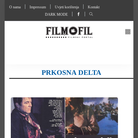
O nama
Impressum
Uvjeti korištenja
Kontakt
DARK MODE
PRKOSNA DELTA