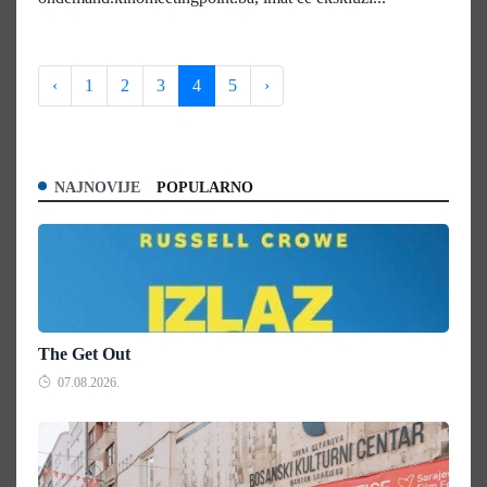
‹
1
2
3
4
5
›
NAJNOVIJE
POPULARNO
The Get Out
07.08.2026.