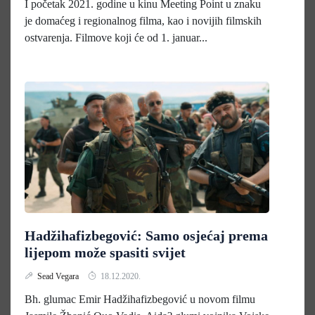
I početak 2021. godine u kinu Meeting Point u znaku
je domaćeg i regionalnog filma, kao i novijih filmskih
ostvarenja. Filmove koji će od 1. januar...
Hadžihafizbegović: Samo osjećaj prema
lijepom može spasiti svijet
Sead Vegara
18.12.2020.
Bh. glumac Emir Hadžihafizbegović u novom filmu