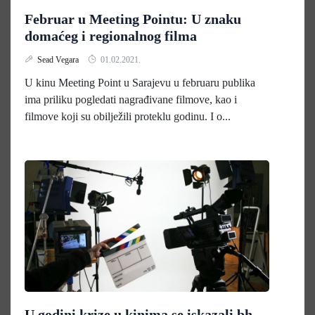
Februar u Meeting Pointu: U znaku
domaćeg i regionalnog filma
Sead Vegara
01.02.2021.
U kinu Meeting Point u Sarajevu u februaru publika
ima priliku pogledati nagrađivane filmove, kao i
filmove koji su obilježili proteklu godinu. I o...
U godini krize u kinima se iskazali bh.