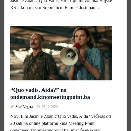
Jasmile Žbanić Quo Vadis, Aida? glumi vojnika Vojske
RS-a koji ulazi u Srebrenicu. Film je dostupan...
“Quo vadis, Aida?” na
ondemand.kinomeetingpoint.ba
Sead Vegara
03.12.2020.
Novi film Jasmile Žbanić Quo vadis, Aida? večeras od
20 sati na online platformi kina Meeting Point,
ondemand.kinomeetingpoint.ba, imat će ekskluzi...