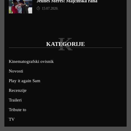
Jeunes Mères: Majčinska rana
15.07.2026.
K
KATEGORIJE
Kinematografski ovisnik
Novosti
Play it again Sam
Recenzije
Traileri
Tribute to
TV
U kinima