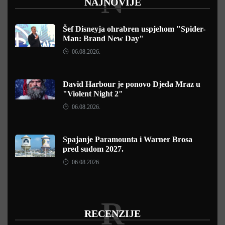
N
NAJNOVIJE
Šef Disneyja ohrabren uspjehom "Spider-
Man: Brand New Day"
06.08.2026.
David Harbour je ponovo Djeda Mraz u
"Violent Night 2"
06.08.2026.
Spajanje Paramounta i Warner Brosa
pred sudom 2027.
06.08.2026.
R
RECENZIJE