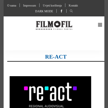
O nama
Impressum
Uvjeti korištenja
Kontakt
DARK MODE
RE-ACT