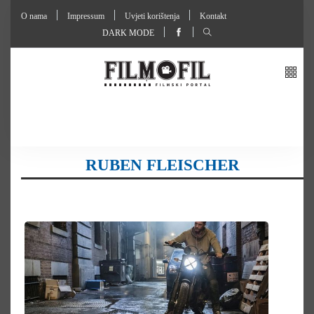
O nama
Impressum
Uvjeti korištenja
Kontakt
DARK MODE
RUBEN FLEISCHER