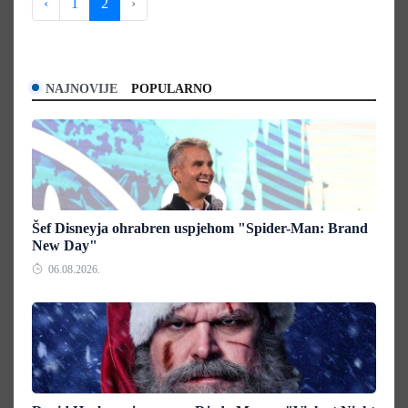
‹
1
2
›
NAJNOVIJE
POPULARNO
Šef Disneyja ohrabren uspjehom "Spider-Man: Brand
New Day"
06.08.2026.