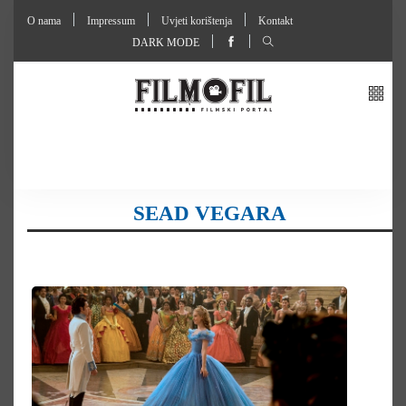
O nama
Impressum
Uvjeti korištenja
Kontakt
DARK MODE
SEAD VEGARA