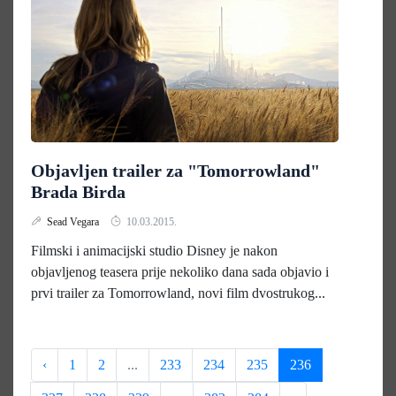
Objavljen trailer za "Tomorrowland"
Brada Birda
Sead Vegara
10.03.2015.
Filmski i animacijski studio Disney je nakon
objavljenog teasera prije nekoliko dana sada objavio i
prvi trailer za Tomorrowland, novi film dvostrukog...
‹
1
2
...
233
234
235
236