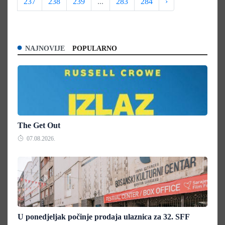
237
238
239
...
283
284
›
NAJNOVIJE
POPULARNO
The Get Out
07.08.2026.
U ponedjeljak počinje prodaja ulaznica za 32. SFF