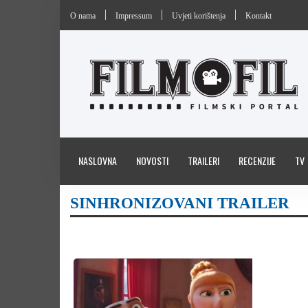
O nama
Impressum
Uvjeti korištenja
Kontakt
NASLOVNA
NOVOSTI
TRAILERI
RECENZIJE
TV
SINHRONIZOVANI TRAILER