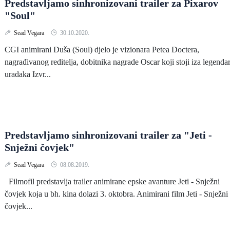
Predstavljamo sinhronizovani trailer za Pixarov
"Soul"
Sead Vegara
30.10.2020.
CGI animirani Duša (Soul) djelo je vizionara Petea Doctera,
nagrađivanog reditelja, dobitnika nagrade Oscar koji stoji iza legenda
uradaka Izvr...
Predstavljamo sinhronizovani trailer za "Jeti -
Snježni čovjek"
Sead Vegara
08.08.2019.
Filmofil predstavlja trailer animirane epske avanture Jeti - Snježni
čovjek koja u bh. kina dolazi 3. oktobra. Animirani film Jeti - Snježni
čovjek...