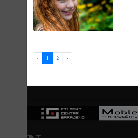
‹
1
2
›