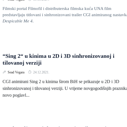
Filmski portal Filmofil i distributerska filmska kuća UNA film
predstavljaju titlovani i sinhronizovani trailer CGI animiranog nastavk
Despicable Me 4.
“Sing 2“ u kinima u 2D i 3D sinhronizovanoj i
tilovanoj verziji
Sead Vegara
24.12.2021.
CGI animirani Sing 2 u kinima širom BiH se prikazuje u 2D i 3D
sinhronizovanoj i tilovanoj verziji. U vrijeme novgogodišnjih praznik
novo poglavl...