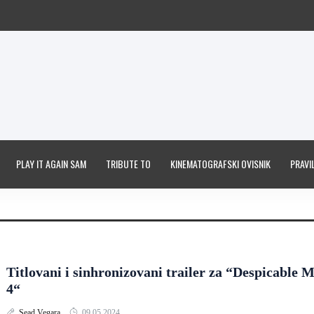
PLAY IT AGAIN SAM
TRIBUTE TO
KINEMATOGRAFSKI OVISNIK
PRAVIL
Titlovani i sinhronizovani trailer za “Despicable 
4“
Sead Vegara
09.05.2024.