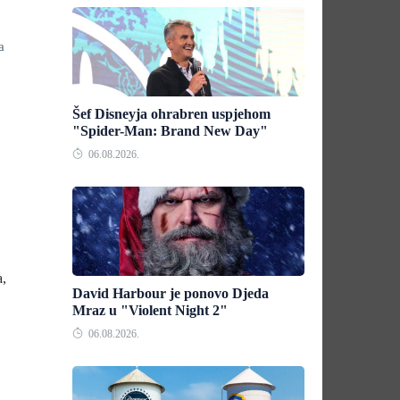
a
Šef Disneyja ohrabren uspjehom
"Spider-Man: Brand New Day"
06.08.2026.
a,
David Harbour je ponovo Djeda
Mraz u "Violent Night 2"
06.08.2026.