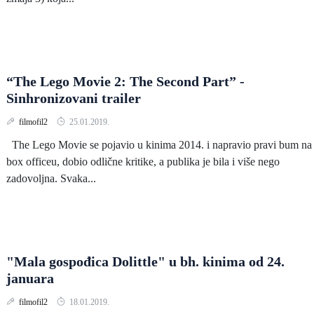
“The Lego Movie 2: The Second Part” -
Sinhronizovani trailer
filmofil2
25.01.2019.
The Lego Movie se pojavio u kinima 2014. i napravio pravi bum na
box officeu, dobio odlične kritike, a publika je bila i više nego
zadovoljna. Svaka...
"Mala gospođica Dolittle" u bh. kinima od 24.
januara
filmofil2
18.01.2019.