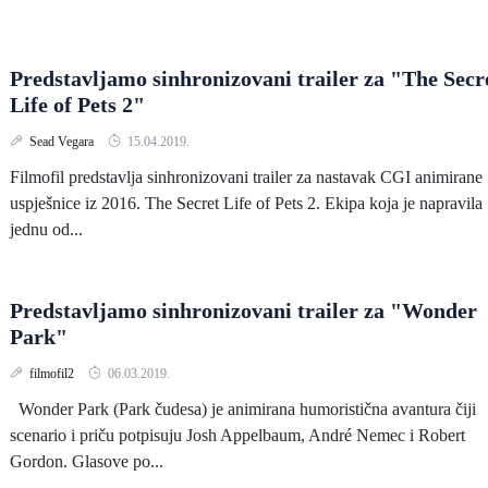
Predstavljamo sinhronizovani trailer za "The Secr
Life of Pets 2"
Sead Vegara
15.04.2019.
Filmofil predstavlja sinhronizovani trailer za nastavak CGI animirane
uspješnice iz 2016. The Secret Life of Pets 2. Ekipa koja je napravila
jednu od...
Predstavljamo sinhronizovani trailer za "Wonder
Park"
filmofil2
06.03.2019.
Wonder Park (Park čudesa) je animirana humoristična avantura čiji
scenario i priču potpisuju Josh Appelbaum, André Nemec i Robert
Gordon. Glasove po...