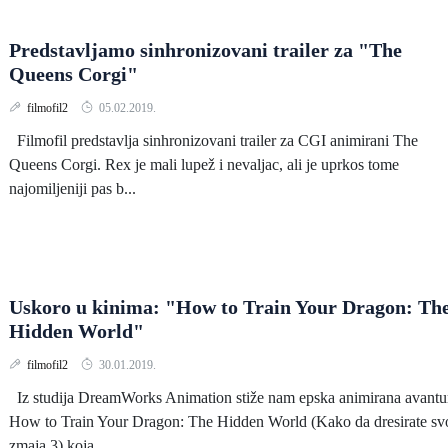
Predstavljamo sinhronizovani trailer za "The
Queens Corgi"
filmofil2
05.02.2019.
Filmofil predstavlja sinhronizovani trailer za CGI animirani The
Queens Corgi. Rex je mali lupež i nevaljac, ali je uprkos tome
najomiljeniji pas b...
Uskoro u kinima: "How to Train Your Dragon: Th
Hidden World"
filmofil2
30.01.2019.
Iz studija DreamWorks Animation stiže nam epska animirana avantu
How to Train Your Dragon: The Hidden World (Kako da dresirate sv
zmaja 3) koja...