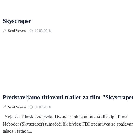
Skyscraper
Sead Vegara
10.03.2018.
Predstavljamo titlovani trailer za film "Skyscrape
Sead Vegara
07.02.2018.
Svjetska filmska zvijezda, Dwayne Johnson predvodi ekipu filma
Neboder (Skyscraper) tumačeći lik bivšeg FBI operativca za spašavan
talaca i ratnog...