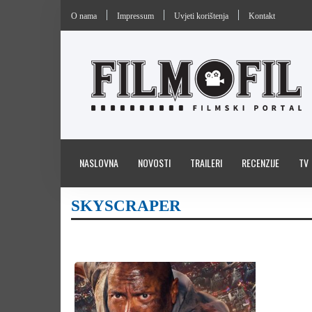
O nama
Impressum
Uvjeti korištenja
Kontakt
NASLOVNA
NOVOSTI
TRAILERI
RECENZIJE
TV
SKYSCRAPER