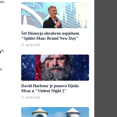
sto
Šef Disneyja ohrabren uspjehom
"Spider-Man: Brand New Day"
06.08.2026.
n“
ma
David Harbour je ponovo Djeda
Mraz u "Violent Night 2"
06.08.2026.