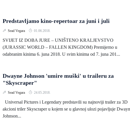
Predstavljamo kino-repertoar za juni i juli
Sead Vegara
01.06.2018.
SVIJET IZ DOBA JURE – UNIŠTENO KRALJEVSTVO
(JURASSIC WORLD – FALLEN KINGDOM) Premijerno u
odabranim kinima 6. juna 2018. U svim kinima od 7. juna 201...
Dwayne Johnson 'umire muški' u traileru za
"Skyscraper"
Sead Vegara
24.05.2018.
Universal Pictures i Legendary predstavili su najnoviji trailer za 3D
akcioni triler Skyscraper u kojem se u glavnoj ulozi pojavljuje Dway
Johnson...