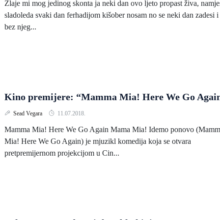
Zlaje mi mog jedinog skonta ja neki dan ovo ljeto propast živa, namje
sladoleda svaki dan ferhadijom kišober nosam no se neki dan zadesi i
bez njeg...
Kino premijere: “Mamma Mia! Here We Go Agai
Sead Vegara
11.07.2018.
Mamma Mia! Here We Go Again Mama Mia! Idemo ponovo (Mam
Mia! Here We Go Again) je mjuzikl komedija koja se otvara
pretpremijernom projekcijom u Cin...