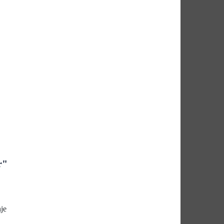
r"
je