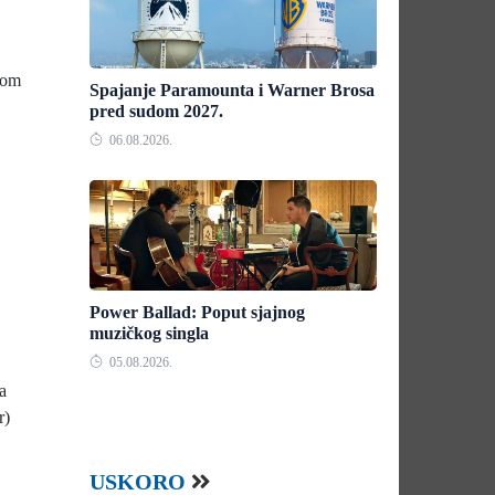
nom
Spajanje Paramounta i Warner Brosa
pred sudom 2027.
06.08.2026.
Power Ballad: Poput sjajnog
muzičkog singla
05.08.2026.
a
r)
USKORO