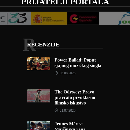
PRIJATELJI PORTALA
R
RECENZIJE
Power Ballad: Poput
sjajnog muzičkog singla
05.08.2026.
The Odyssey: Pravo
pravcato prvoklasno
filmsko iskustvo
21.07.2026.
Jeunes Mères:
Majčinska rana