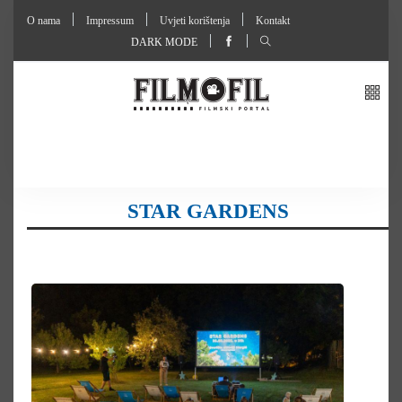
O nama
Impressum
Uvjeti korištenja
Kontakt
DARK MODE
STAR GARDENS