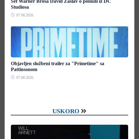
Šef Warner Brosa David Zaslav o ponudi iz DC
Studiosa
07.08.2026.
Objavljen službeni trailer za "Primetime" sa
Pattinsonom
07.08.2026.
USKORO