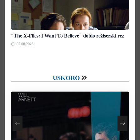
"The X-Files: I Want To Believe" dobio režiserski rez
07.08.2026.
USKORO