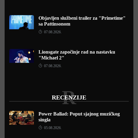
Objavljen službeni trailer za "Primetime"
sa Pattinsonom
07.08.2026.
Lionsgate započinje rad na nastavku
"Michael 2"
07.08.2026.
R
RECENZIJE
Power Ballad: Poput sjajnog muzičkog
singla
05.08.2026.