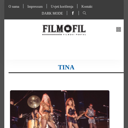
O nama
Impressum
Uvjeti korištenja
Kontakt
DARK MODE
TINA