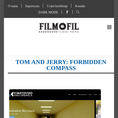
O nama
Impressum
Uvjeti korištenja
Kontakt
DARK MODE
TOM AND JERRY: FORBIDDEN
COMPASS