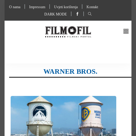
O nama
Impressum
Uvjeti korištenja
Kontakt
DARK MODE
WARNER BROS.