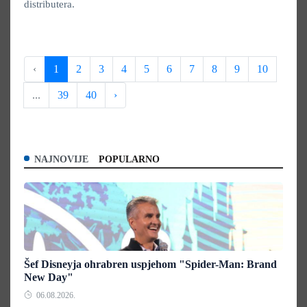
distributera.
‹
1
2
3
4
5
6
7
8
9
10
...
39
40
›
NAJNOVIJE
POPULARNO
Šef Disneyja ohrabren uspjehom "Spider-Man: Brand
New Day"
06.08.2026.