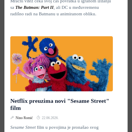
Mračni vitez čeka svoj čas povratka u igranom izdanju
sa
The Batman: Part II
,
ali DC u međuvremenu
radišno radi na Batmanu u animiranom obliku.
Netflix preuzima novi "Sesame Street"
film
Nino Romić
22.06.2026.
Sesame Street
film u povojima je pronašao svog