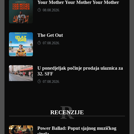
Your Mother Your Mother Your Mother
08.08.2026.
The Get Out
07.08.2026.
U ponedjeljak počinje prodaja ulaznica za
32. SFF
07.08.2026.
R
RECENZIJE
Power Ballad: Poput sjajnog muzičkog
singla