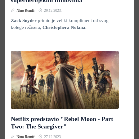
superherojskim filmovima
Nino Romić
29.12.2023.
Zack Snyder
primio je veliki kompliment od svog
kolege režisera,
Christophera Nolana.
Netflix predstavio "Rebel Moon - Part
Two: The Scargiver"
Nino Romić
27.12.2023.