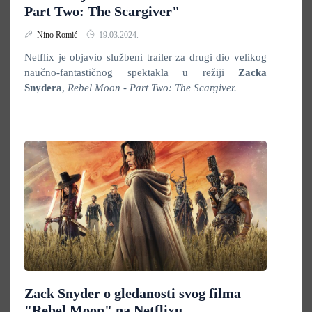
Part Two: The Scargiver"
Nino Romić
19.03.2024.
Netflix je objavio službeni trailer za drugi dio velikog
naučno-fantastičnog spektakla u režiji
Zacka
Snydera
,
Rebel Moon - Part Two: The Scargiver.
Zack Snyder o gledanosti svog filma
"Rebel Moon" na Netflixu