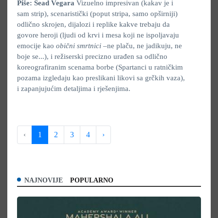
Piše: Sead Vegara
Vizuelno impresivan (kakav je i
sam strip), scenaristički (poput stripa, samo opširniji)
odlično skrojen, dijalozi i replike kakve trebaju da
govore heroji (ljudi od krvi i mesa koji ne ispoljavaju
emocije kao
obični smrtnici
–ne plaču, ne jadikuju, ne
boje se...), i režiserski precizno urađen sa odlično
koreografiranim scenama borbe (Spartanci u ratničkim
pozama izgledaju kao preslikani likovi sa grčkih vaza),
i zapanjujućim detaljima i rješenjima.
‹
1
2
3
4
›
NAJNOVIJE
POPULARNO