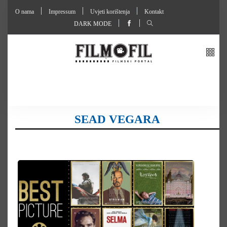
O nama
Impressum
Uvjeti korištenja
Kontakt
DARK MODE
SEAD VEGARA