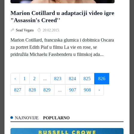
Marion Cotillard u adaptaciji video igre
"Assassin's Creed''
Sead Vegara
20.02.2015.
Marion Cotillard, francuska glumica i dobitnica Oscara
za portret Edith Piaf u filmu La vie en rose, se
pridružila Michaelu Fassbenderu u filmskoj ada...
‹
1
2
...
823
824
825
826
827
828
829
...
907
908
›
NAJNOVIJE
POPULARNO