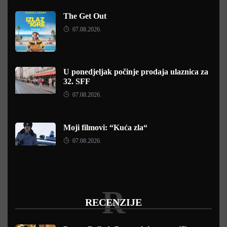
The Get Out
07.08.2026.
U ponedjeljak počinje prodaja ulaznica za
32. SFF
07.08.2026.
Moji filmovi: “Kuća zla“
07.08.2026.
R
RECENZIJE